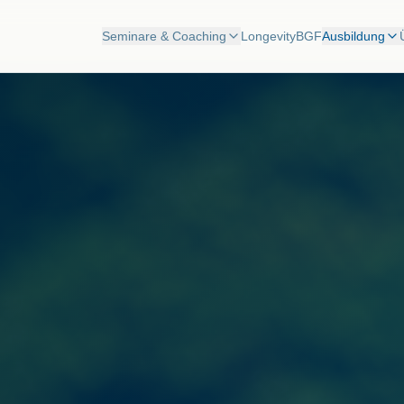
Seminare & Coaching
Longevity
BGF
Ausbildung