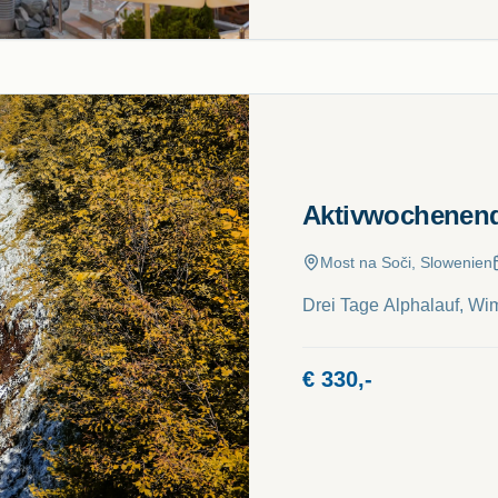
Aktivwochenend
Most na Soči, Slowenien
Drei Tage Alphalauf, Wi
€
330,-