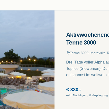
Aktivwochenende
Terme 3000
Terme 3000, Moravske To
Drei Tage voller Alphal
Toplice (Slowenien). Du
entspannst im weltweit 
findest in den Yogaeinh
€
330,-
exkl. Nächtigung & Verpflegung