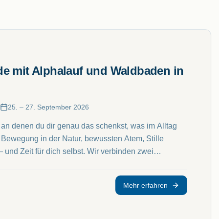
e mit Alphalauf und Waldbaden in
25. – 27. September 2026
, an denen du dir genau das schenkst, was im Alltag
 Bewegung in der Natur, bewussten Atem, Stille
ür dich selbst. Wir verbinden zwei
rsten Blick verschieden wirken und im Kern das
t in Einklang bringen. Alphalauf — die
Mehr erfahren
r Bewegung und Meditation, die deinen Kopf in den
s geht nicht um Meter und Sekunden. Es geht um dich.
ch "Shinrin Yoku", das "Eintauchen in die