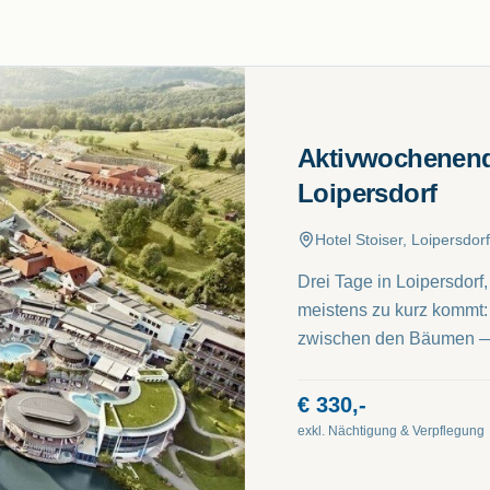
Aktivwochenend
Loipersdorf
Hotel Stoiser, Loipersdorf
Drei Tage in Loipersdorf
meistens zu kurz kommt:
zwischen den Bäumen — und Zeit f
Methoden, die auf den e
Gleiche wollen: Körper und Geis
€
330,-
Verbindung von achtsame
exkl. Nächtigung & Verpflegung
Alpha-Zustand bringt. E
Waldbaden — auf Japanis