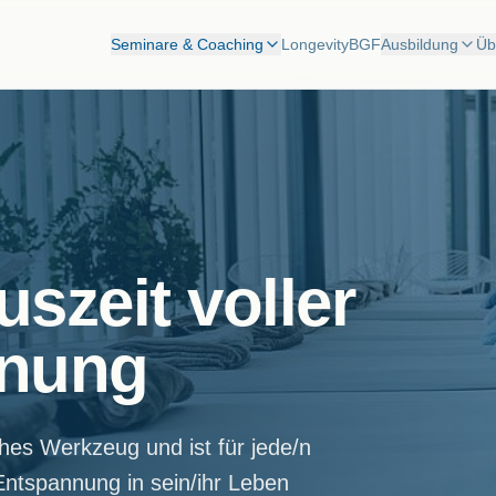
Seminare & Coaching
Longevity
BGF
Ausbildung
Üb
szeit voller
nnung
iches Werkzeug und ist für jede/n
Entspannung in sein/ihr Leben